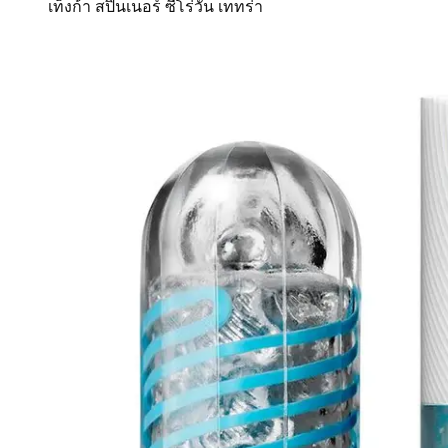
เท็งก้า สปินเนอร์ ซีโร่วัน เททร่า