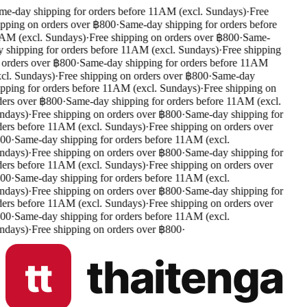
e-day shipping for orders before 11AM (excl. Sundays)
·
Free
pping on orders over ฿800
·
Same-day shipping for orders before
M (excl. Sundays)
·
Free shipping on orders over ฿800
·
Same-
 shipping for orders before 11AM (excl. Sundays)
·
Free shipping
orders over ฿800
·
Same-day shipping for orders before 11AM
cl. Sundays)
·
Free shipping on orders over ฿800
·
Same-day
pping for orders before 11AM (excl. Sundays)
·
Free shipping on
ers over ฿800
·
Same-day shipping for orders before 11AM (excl.
ndays)
·
Free shipping on orders over ฿800
·
Same-day shipping for
ers before 11AM (excl. Sundays)
·
Free shipping on orders over
00
·
Same-day shipping for orders before 11AM (excl.
ndays)
·
Free shipping on orders over ฿800
·
Same-day shipping for
ers before 11AM (excl. Sundays)
·
Free shipping on orders over
00
·
Same-day shipping for orders before 11AM (excl.
ndays)
·
Free shipping on orders over ฿800
·
Same-day shipping for
ers before 11AM (excl. Sundays)
·
Free shipping on orders over
00
·
Same-day shipping for orders before 11AM (excl.
ndays)
·
Free shipping on orders over ฿800
·